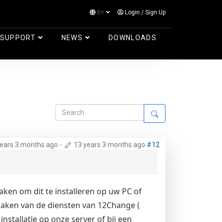
En
Login
/
Sign Up
Log in
SUPPORT
NEWS
DOWNLOADS
years 3 months ago
-
13 years 3 months ago
#12
aken om dit te installeren op uw PC of
maken van de diensten van 12Change (
installatie op onze server of bij een