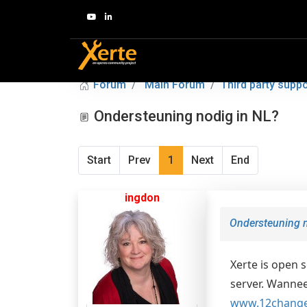
Forum
Main Forum
Third party suppo
Ondersteuning nodig in NL?
Start
Prev
1
Next
End
ingdon
Ondersteuning n
Xerte is open 
server. Wannee
www.12change