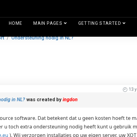
HOME
MAIN PAGES
GETTING STARTED
rt
Ondersteuning nodig in NL?
13 
odig in NL?
was created by
ingdon
source software. Dat betekent dat u geen kosten hoeft te m
r u toch extra ondersteuning nodig heeft kunt u gebruik 
.eu
). Wij verzorgen installaties op uw eigen server, uw XOT 