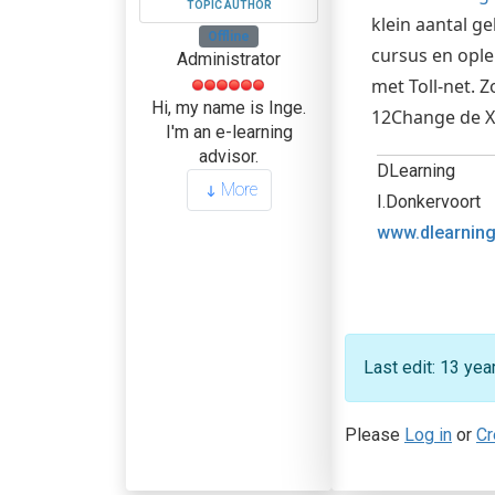
TOPIC AUTHOR
klein aantal g
Offline
cursus en ople
Administrator
met Toll-net. 
Hi, my name is Inge.
12Change de X
I'm an e-learning
advisor.
DLearning
More
I.Donkervoort
www.dlearning
Last edit: 13 ye
Please
Log in
or
Cr