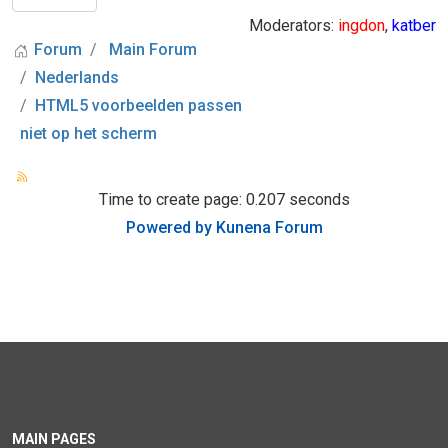
Moderators:
ingdon
,
katber
Forum
Main Forum
Nederlands
HTML5 voorbeelden passen
niet op het scherm
Time to create page: 0.207 seconds
Powered by
Kunena Forum
MAIN PAGES