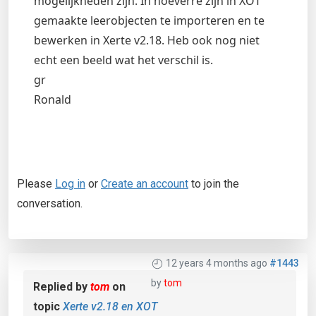
mogelijkheden zijn. In hoeverre zijn in XOT
gemaakte leerobjecten te importeren en te
bewerken in Xerte v2.18. Heb ook nog niet
echt een beeld wat het verschil is.
gr
Ronald
Please
Log in
or
Create an account
to join the
conversation.
12 years 4 months ago
#1443
by
tom
Replied by
tom
on
topic
Xerte v2.18 en XOT