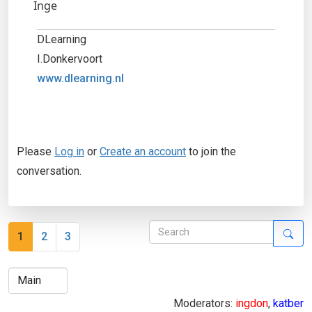
Inge
DLearning
I.Donkervoort
www.dlearning.nl
Please
Log in
or
Create an account
to join the
conversation.
1
2
3
Moderators:
ingdon
,
katber