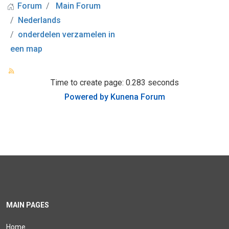
Forum
Main Forum
Nederlands
onderdelen verzamelen in
een map
Time to create page: 0.283 seconds
Powered by
Kunena Forum
MAIN PAGES
Home