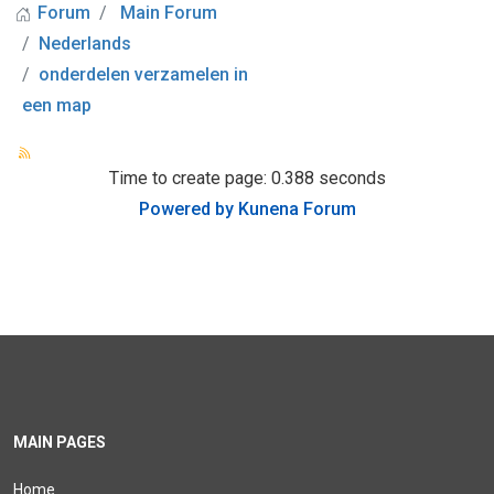
Forum
Main Forum
Nederlands
onderdelen verzamelen in
een map
Time to create page: 0.388 seconds
Powered by
Kunena Forum
MAIN PAGES
Home